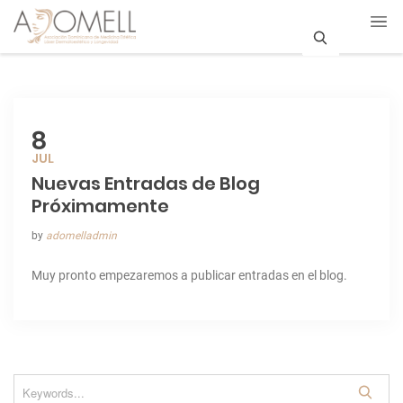
S
e
a
8
r
JUL
Nuevas Entradas de Blog
c
Próximamente
h
by
adomelladmin
Muy pronto empezaremos a publicar entradas en el blog.
S