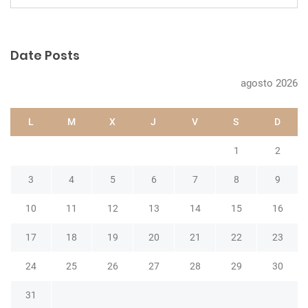
e
a
r
Date Posts
c
h
agosto 2026
L
M
X
J
V
S
D
1
2
3
4
5
6
7
8
9
10
11
12
13
14
15
16
17
18
19
20
21
22
23
24
25
26
27
28
29
30
31